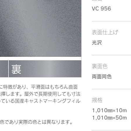
VC 956
表面仕上げ
光沢
裏面色
両面同色
柔軟性に特徴があり、平滑面はもちろん曲面
発揮します。屋外で長期使用しても寸法
規格
っている国産キャストマーキングフィル
1,010㎜×10m
1,010㎜×50m
似色であり実際の色とは異なります。