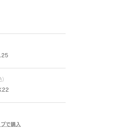
.25
色）
K22
ップで購入