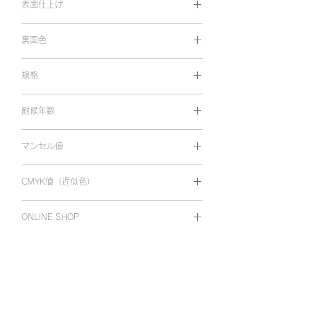
表面仕上げ
光沢
裏面色
両面同色
規格
1,010㎜×10m
耐候年数
屋外耐候 5～7年
マンセル値
5.66Y 8.65/7.9
CMYK値（近似色）
C5 M16 Y69 K0
ONLINE SHOP
オンラインショップで購入
ホーム
Viewcal 900
Viewcal 880・860
カラーバリエーション
カラーバリエーション
仕様
仕様