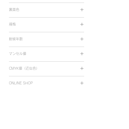
光沢
裏面色
両面同色
規格
1,010㎜×10m
耐候年数
屋外耐候 5年
マンセル値
8.41R 4.82/17.01
CMYK値（近似色）
C2 M87 Y93 K0
ONLINE SHOP
オンラインショップで購入
ホーム
Viewcal 900
Viewcal 880・860
カラーバリエーション
カラーバリエーション
仕様
仕様
Viewcal 920・930
使用上の注意