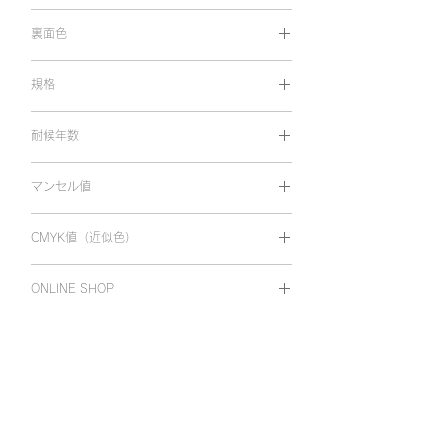
光沢
裏面色
両面同色
規格
1,010㎜×10m
耐候年数
屋外耐候 5年
マンセル値
8.06R 3.74/16.56
CMYK値（近似色）
C24 M100 Y97 K0
ONLINE SHOP
オンラインショップで購入
ホーム
Viewcal 900
Viewcal 880・860
カラーバリエーション
カラーバリエーション
仕様
仕様
Viewcal 920・930
使用上の注意