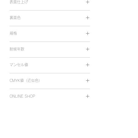
表面仕上げ
光沢
裏面色
両面同色
規格
1,010㎜×10m
耐候年数
屋外耐候 5～7年
マンセル値
8.52R 3.51/14.93
CMYK値（近似色）
C31 M100 Y100 K0
ONLINE SHOP
オンラインショップで購入
ホーム
Viewcal 900
Viewcal 880・860
カラーバリエーション
カラーバリエーション
仕様
仕様