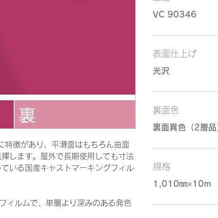
VC 90346
表面仕上げ
光沢
裏面色
裏面異色（2層品
柔軟性に特徴があり、平滑面はもちろん曲面
発揮します。屋外で長期使用しても寸法
規格
っている国産キャストマーキングフィル
1,010㎜×10m
のフィルムで、単層より深みのある発色