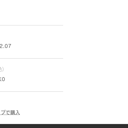
2.07
色）
K0
ップで購入