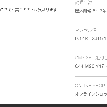
耐候年数
似色であり実際の色とは異なります。
屋外耐候 5～7年
マンセル値
0.14R 3.81/1
CMYK値（近似
C44 M90 Y47 
ONLINE SHOP
オンラインショ