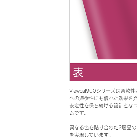
Viewcal900シリーズは
への追従性にも優れた効果を
安定性を保ち続ける設計とな
ムです。
異なる色を貼り合わた2層品
を実現しています。