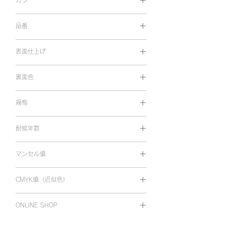
カラー
レモンイエロー
品番
VC 8824W
表面仕上げ
光沢
裏面色
裏面異色（白糊）
規格
1,010㎜×10m
耐候年数
屋外耐候 5年
マンセル値
8.98Y 8.65/10.84
CMYK値（近似色）
C6 M7 Y89 K0
ONLINE SHOP
オンラインショップで購入