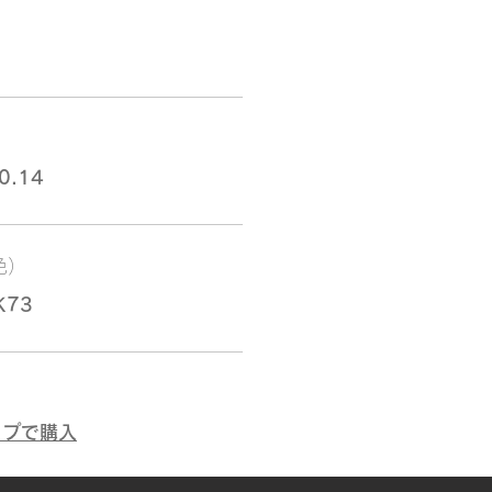
0.14
色）
K73
ップで購入