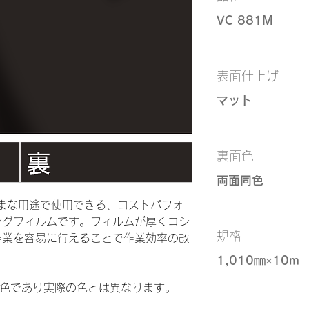
VC 881M
表面仕上げ
マット
裏面色
両面同色
さまざまな用途で使用できる、コストパフォ
ングフィルムです。フィルムが厚くコシ
規格
作業を容易に行えることで作業効率の改
1,010㎜×10m
似色であり実際の色とは異なります。