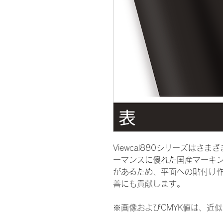
Viewcal880シリーズは
ーマンスに優れた国産マーキ
があるため、平面への貼付け
善にも貢献します。
※画像およびCMYK値は、近