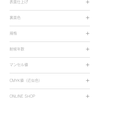
表面仕上げ
マット
裏面色
両面同色
規格
1,010㎜×10m
耐候年数
屋外耐候 5年
マンセル値
0.18GY 9.49/0.33
CMYK値（近似色）
C1 M0 Y2 K0
ONLINE SHOP
オンラインショップで購入
ホーム
Viewcal 900
Viewcal 880・860
カラーバリエーション
カラーバリエーション
仕様
仕様